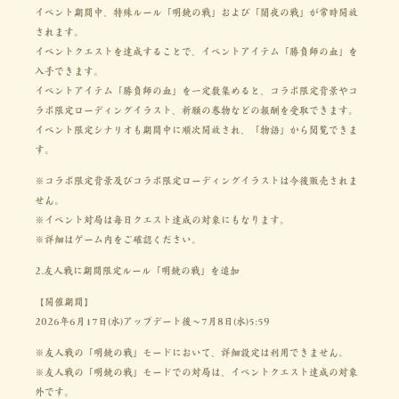
イベント期間中、特殊ルール「明鏡の戦」および「闇夜の戦」が常時開放
されます。
イベントクエストを達成することで、イベントアイテム「勝負師の血」を
入手できます。
イベントアイテム「勝負師の血」を一定数集めると、コラボ限定背景やコ
ラボ限定ローディングイラスト、祈願の巻物などの報酬を受取できます。
イベント限定シナリオも期間中に順次開放され、「物語」から閲覧できま
す。
※コラボ限定背景及びコラボ限定ローディングイラストは今後販売されま
せん。
※イベント対局は毎日クエスト達成の対象にもなります。
※詳細はゲーム内をご確認ください。
2.友人戦に期間限定ルール「明鏡の戦」を追加
【開催期間】
2026年6月17日(水)アップデート後～7月8日(水)5:59
※友人戦の「明鏡の戦」モードにおいて、詳細設定は利用できません。
※友人戦の「明鏡の戦」モードでの対局は、イベントクエスト達成の対象
外です。