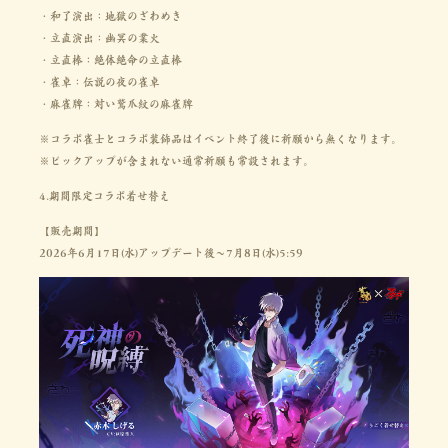
・和了演出：地獄のざわめき
・立直演出：幽冥の業火
・立直棒：絶体絶命の立直棒
・雀卓：伝説の夜の雀卓
・麻雀牌：対い鷲爪紋の麻雀牌
※コラボ雀士とコラボ装飾品はイベント終了後に祈願から無くなります。
※ピックアップが含まれない通常祈願も常設されます。
4.期間限定コラボ着せ替え
【販売期間】
2026年6月17日(水)アップデート後～7月8日(水)5:59