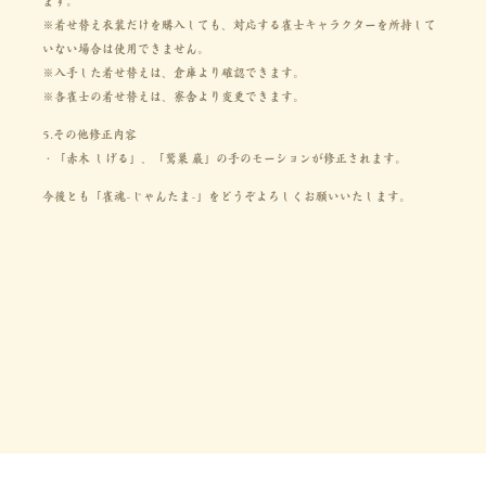
ます。
※着せ替え衣装だけを購入しても、対応する雀士キャラクターを所持して
いない場合は使用できません。
※入手した着せ替えは、倉庫より確認できます。
※各雀士の着せ替えは、寮舎より変更できます。
5.その他修正内容
・「赤木 しげる」、「鷲巣 巌」の手のモーションが修正されます。
今後とも「雀魂-じゃんたま-」をどうぞよろしくお願いいたします。