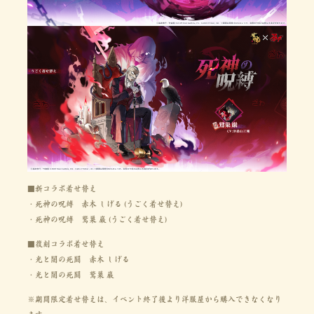
■新コラボ着せ替え
・死神の呪縛　赤木 しげる (うごく着せ替え)
・死神の呪縛　鷲巣 巌 (うごく着せ替え)
■復刻コラボ着せ替え
・光と闇の死闘　赤木 しげる
・光と闇の死闘　鷲巣 巌
※期間限定着せ替えは、イベント終了後より洋服屋から購入できなくなり