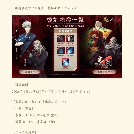
3.期間限定コラボ雀士・装飾品ピックアップ
【開催期間】
2026年6月17日(水)アップデート後～7月8日(水)5:59
『異界の風・桜』＆『異界の風・竹』
【コラボ雀士】
・赤木 しげる（CV：萩原 聖人）
・鷲巣 巌（CV：津嘉山 正種）
【コラボ装飾品】