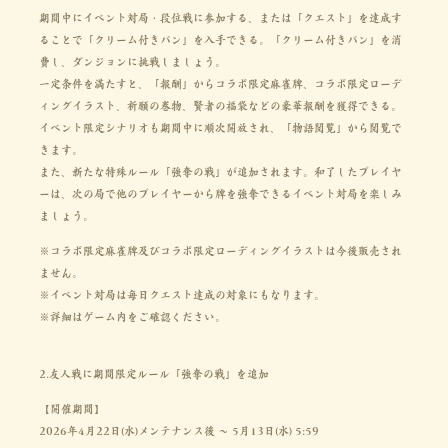
期間中にイベント対局・段位戦に参加する、または「クエスト」を達成す
ることで「クリーム付きパン」を入手できる。「クリーム付きパン」を消
費し、ダンジョンに挑戦しましょう。
一定条件を満たすと、「報酬」からコラボ限定麻雀牌、コラボ限定ローデ
ィングイラスト、祈願の巻物、賢者の福袋などの豪華報酬を獲得できる。
イベント限定シナリオも期間中に順次開放され、「物語閲覧」から閲覧で
きます。
また、新たな特殊ルール「強奪の戦」が追加されます。和了したプレイヤ
ーは、次の局で他のプレイヤーから牌を強奪できるイベント対局を楽しみ
ましょう。
※コラボ限定麻雀牌及びコラボ限定ローディングイラストは今後販売され
ません。
※イベント対局は毎日クエスト達成の対象にもなります。
※詳細はゲーム内をご確認ください。
2.友人戦に期間限定ルール「強奪の戦」を追加
【開催期間】
2026年4月22日(水)メンテナンス後 ～ 5月13日(水) 5:59