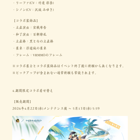
・リーファ(CV：竹達 彩奈)
・シノン(CV：沢城 みゆき)
【コラボ装飾品】
・立直演出：宣戦布告
・和了演出：百斬繚乱
・立直棒：黒と白の立直棒
・雀卓：浮遊城の雀卓
・フレーム：VRMMOのフレーム
※コラボ雀士とコラボ装飾品はイベント終了後に祈願から無くなります。
※ピックアップが含まれない通常祈願も常設されます。
4.期間限定コラボ着せ替え
【販売期間】
2026年4月22日(水)メンテナンス後 ～ 5月13日(水) 5:59