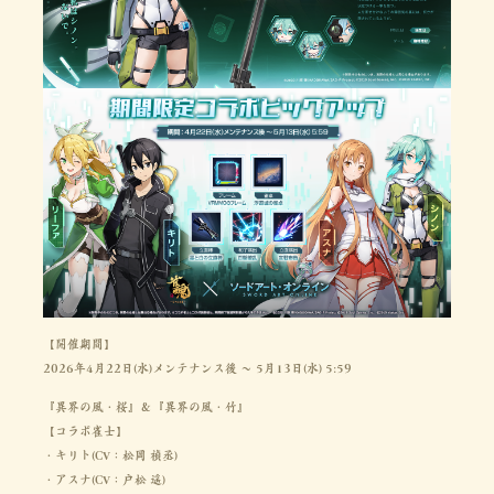
【開催期間】
2026年4月22日(水)メンテナンス後 ～ 5月13日(水) 5:59
『異界の風・桜』＆『異界の風・竹』
【コラボ雀士】
・キリト(CV：松岡 禎丞)
・アスナ(CV：戸松 遥)