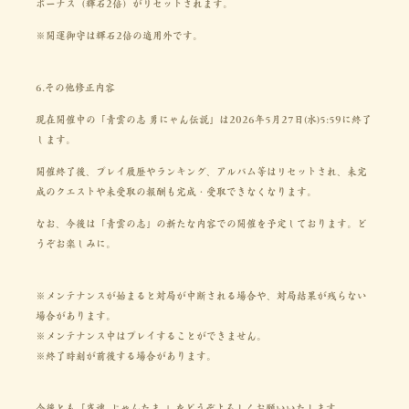
ボーナス（輝石2倍）がリセットされます。
※開運御守は輝石2倍の適用外です。
6.その他修正内容
現在開催中の「青雲の志 勇にゃん伝説」は2026年5月27日(水)5:59に終了
します。
開催終了後、プレイ履歴やランキング、アルバム等はリセットされ、未完
成のクエストや未受取の報酬も完成・受取できなくなります。
なお、今後は「青雲の志」の新たな内容での開催を予定しております。ど
うぞお楽しみに。
※メンテナンスが始まると対局が中断される場合や、対局結果が残らない
場合があります。
※メンテナンス中はプレイすることができません。
※終了時刻が前後する場合があります。
今後とも「雀魂-じゃんたま-」をどうぞよろしくお願いいたします。